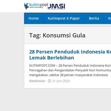
Lewati
ke
konten
Home
Kutimpost E-Paper
Berita
K
Tag:
Konsumsi Gula
28 Persen Penduduk Indonesia K
Lemak Berlebihan
KUTIMPOST.COM – 28 Persen Penduduk Indonesia Konsu
Pencegahan dan Pengendalian Penyakit Non Komunitas
mengatakan, sekitar 28 persen masyarakat Indonesia
oleh
Kesehatan
21 Juni 2024
Admin
Satu