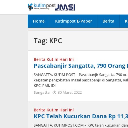
Lewati
ke
konten
Home
Kutimpost E-Paper
Berita
K
Tag:
KPC
Berita Kutim Hari Ini
Pascabanjir Sangatta, 790 Orang
SANGATTA, KUTIM POST – Pascabanjir Sangatta, 790 ora
kegiatan pengobatan masal pascabanjir di Sangatta, Rabu
KPC, PMI, IDI
oleh
Sangatta
30 Maret 2022
Admin
Berita Kutim Hari Ini
KPC Telah Kucurkan Dana Rp 11,3
SANGATTA, KUTIMPOST.COM – KPC telah kucurkan dana 