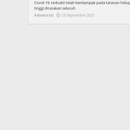
Covid-19, terbukti telah berdampak pada tatanan hid
tinggi dirasakan seluruh
oleh
Advetorial
23 September 2021
Admin