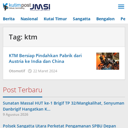
Lewati
ke
konten
Berita
Nasional
Kutai Timur
Sangatta
Bengalon
Pen
Tag:
ktm
KTM Bersiap Pindahkan Pabrik dari
Austria ke India dan China
oleh
Otomotif
22 Maret 2024
Admin
Satu
Post Terbaru
Sunatan Massal HUT ke-1 Brigif TP 32/Mangkalihat, Senyuman
Danbrigif Hangatkan K…
9 Agustus 2026
Polsek Sangatta Utara Perketat Pengamanan SPBU Depan