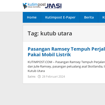
Lewati
ke
konten
Home
Kutimpost E-Paper
Berita
K
Tag:
kutub utara
Pasangan Ramsey Tempuh Perjal
Pakai Mobil Listrik
KUTIMPOST.COM – Pasangan Ramsey Tempuh Perjalanan K
dan Julie Ramsey, pasangan petualang asal Skotlandia, 
Kutub Utara
oleh
Sains
28 Februari 2024
Admin
Satu