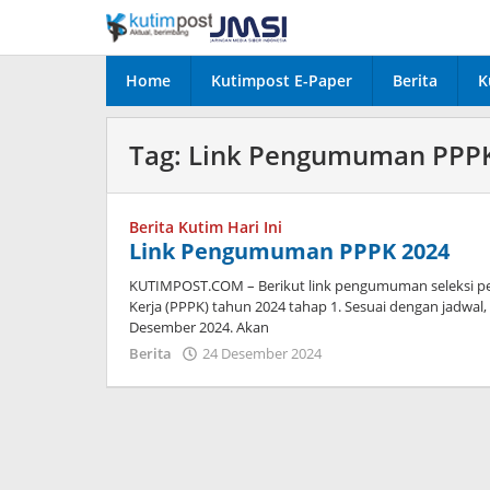
Lewati
ke
konten
Home
Kutimpost E-Paper
Berita
K
Tag:
Link Pengumuman PPPK
Berita Kutim Hari Ini
Link Pengumuman PPPK 2024
KUTIMPOST.COM – Berikut link pengumuman seleksi pe
Kerja (PPPK) tahun 2024 tahap 1. Sesuai dengan jadwal
Desember 2024. Akan
oleh
Berita
24 Desember 2024
Admin