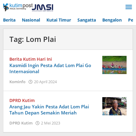
Lewati
ke
konten
Berita
Nasional
Kutai Timur
Sangatta
Bengalon
Pen
Tag:
Lom Plai
Berita Kutim Hari Ini
Kasmidi Ingin Pesta Adat Lom Plai Go
Internasional
oleh
Kominfo
20 April 2024
Admin
DPRD Kutim
Arang Jau Yakin Pesta Adat Lom Plai
Tahun Depan Semakin Meriah
oleh
DPRD Kutim
2 Mei 2023
Admin