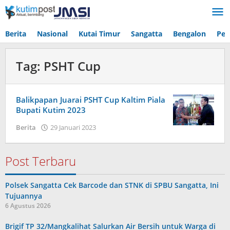
Lewati
ke
konten
Berita
Nasional
Kutai Timur
Sangatta
Bengalon
Pen
Tag:
PSHT Cup
Balikpapan Juarai PSHT Cup Kaltim Piala
Bupati Kutim 2023
oleh
Berita
29 Januari 2023
Admin
Post Terbaru
Polsek Sangatta Cek Barcode dan STNK di SPBU Sangatta, Ini
Tujuannya
6 Agustus 2026
Brigif TP 32/Mangkalihat Salurkan Air Bersih untuk Warga di