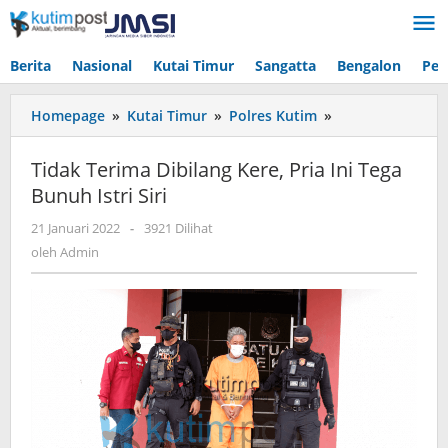
Lewati
ke
konten
Berita
Nasional
Kutai Timur
Sangatta
Bengalon
Pen
Tidak
Homepage
»
Kutai Timur
»
Polres Kutim
»
Terima
Dibilang
Tidak Terima Dibilang Kere, Pria Ini Tega
Kere,
Bunuh Istri Siri
Pria
Ini
oleh
21 Januari 2022
-
3921 Dilihat
Tega
Admin
oleh
Admin
Bunuh
Istri
Siri