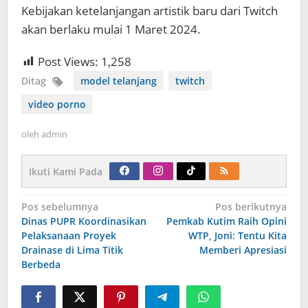
Kebijakan ketelanjangan artistik baru dari Twitch
akan berlaku mulai 1 Maret 2024.
Post Views:
1,258
Ditag
model telanjang
twitch
video porno
oleh
admin
Ikuti Kami Pada
Navigasi
Pos sebelumnya
Pos berikutnya
pos
Dinas PUPR Koordinasikan
Pemkab Kutim Raih Opini
Pelaksanaan Proyek
WTP, Joni: Tentu Kita
Drainase di Lima Titik
Memberi Apresiasi
Berbeda