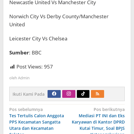
Newcastle United Vs Manchester City
Norwich City Vs Derby County/Manchester
United
Leicester City Vs Chelsea
Sumber
: BBC
Post Views:
957
oleh
Admin
Ikuti Kami Pada
Navigasi
Pos sebelumnya
Pos berikutnya
pos
Tes Tertulis Calon Anggota
Mediasi PT INI dan Eks
PPS Kecamatan Sangatta
Karyawan di Kantor DPRD
Utara dan Kecamatan
Kutai Timur, Soal BPJS