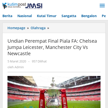
Lewati
ke
konten
Berita
Nasional
Kutai Timur
Sangatta
Bengalon
Pen
Undian
Homepage
»
Olahraga
»
Perempat
Final
Undian Perempat Final Piala FA: Chelsea
Piala
Jumpa Leicester, Manchester City Vs
FA:
Newcastle
Chelsea
Jumpa
oleh
5 Maret 2020
-
957 Dilihat
Leicester,
Admin
oleh
Admin
Manchester
City
Vs
Newcastle