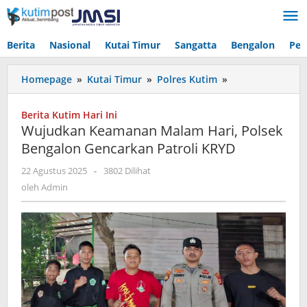
Lewati
ke
konten
Berita
Nasional
Kutai Timur
Sangatta
Bengalon
Pen
Wujudkan
Homepage
»
Kutai Timur
»
Polres Kutim
»
Keamanan
Malam
Berita Kutim Hari Ini
Hari,
Wujudkan Keamanan Malam Hari, Polsek
Polsek
Bengalon Gencarkan Patroli KRYD
Bengalon
Gencarkan
oleh
22 Agustus 2025
-
3802 Dilihat
Patroli
Admin
oleh
Admin
KRYD