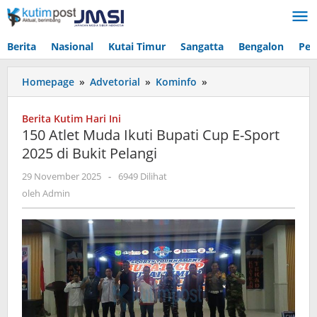
Lewati
ke
konten
Berita
Nasional
Kutai Timur
Sangatta
Bengalon
Pen
150
Homepage
»
Advetorial
»
Kominfo
»
Atlet
Muda
Berita Kutim Hari Ini
Ikuti
150 Atlet Muda Ikuti Bupati Cup E-Sport
Bupati
2025 di Bukit Pelangi
Cup
E-
oleh
29 November 2025
-
6949 Dilihat
Sport
Admin
oleh
Admin
2025
di
Bukit
Pelangi