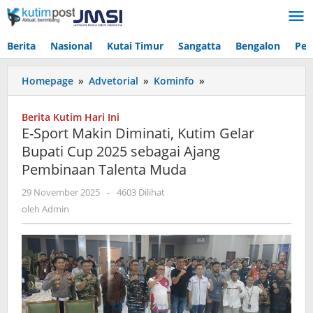
Lewati
ke
konten
Berita
Nasional
Kutai Timur
Sangatta
Bengalon
Pen
E-
Homepage
»
Advetorial
»
Kominfo
»
Sport
Makin
Berita Kutim Hari Ini
Diminati,
E-Sport Makin Diminati, Kutim Gelar
Kutim
Bupati Cup 2025 sebagai Ajang
Gelar
Pembinaan Talenta Muda
Bupati
Cup
oleh
29 November 2025
-
4603 Dilihat
2025
Admin
oleh
Admin
sebagai
Ajang
Pembinaan
Talenta
Muda