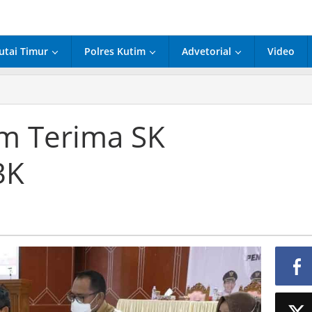
utai Timur
Polres Kutim
Advetorial
Video
im Terima SK
3K