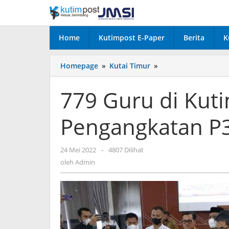
Lewati
ke
konten
Home
Kutimpost E-Paper
Berita
K
779
Homepage
»
Kutai Timur
»
Guru
di
779 Guru di Kut
Kutim
Terima
Pengangkatan P
SK
Pengangkatan
P3K
oleh
24 Mei 2022
-
4807 Dilihat
Admin
oleh
Admin