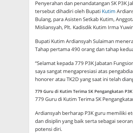
Penyerahan dan penandatangan SK P3K Jab
tersebut dihadiri oleh Bupati
Kutim
Ardians
Bulang, para Asisten Setkab Kutim, Anggo
Misliansyah, Plt. Kadisdik Kutim Irma Yuw
Bupati Kutim Ardiansyah Sulaiman meneran
Tahap pertama 490 orang dan tahap kedua
“Selamat kepada 779 P3K Jabatan Fungsion
saya sangat mengapresiasi atas pengabdi
honorer atau TK2D yang saat ini telah dia
779 Guru di Kutim Terima SK Pengangkatan P3K
779 Guru di Kutim Terima SK Pengangkata
Ardiansyah berharap P3K guru memiliki eto
dan disiplin yang baik serta sebagai seo
potensi diri.