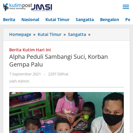
Lewati
ke
konten
Berita
Nasional
Kutai Timur
Sangatta
Bengalon
Pen
Alpha
Homepage
»
Kutai Timur
»
Sangatta
»
Peduli
Sambangi
Berita Kutim Hari Ini
Suci,
Alpha Peduli Sambangi Suci, Korban
Korban
Gempa Palu
Gempa
Palu
oleh
7 September 2021
-
2297 Dilihat
Admin
oleh
Admin