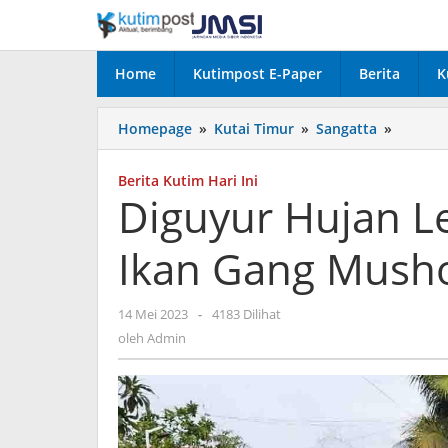
Lewati
ke
konten
Home
Kutimpost E-Paper
Berita
K
Diguyur
Homepage
»
Kutai Timur
»
Sangatta
»
Hujan
Lebat,
Berita Kutim Hari Ini
Pembud
Diguyur Hujan L
Ikan
Gang
Ikan Gang Musho
Mushol
Dalam
Merugi
oleh
14 Mei 2023
-
4183 Dilihat
Admin
oleh
Admin