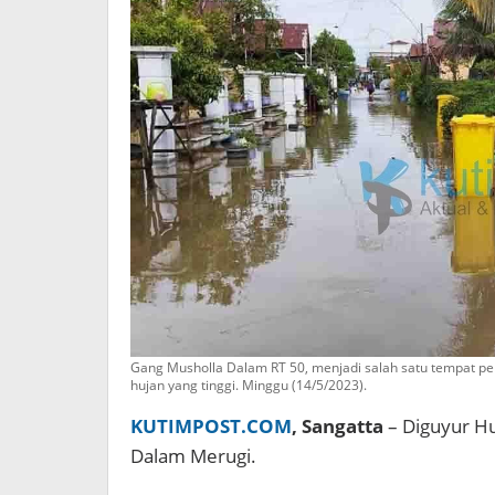
Gang Musholla Dalam RT 50, menjadi salah satu tempat pem
hujan yang tinggi. Minggu (14/5/2023).
KUTIMPOST.COM
, Sangatta
– Diguyur Hu
Dalam Merugi.