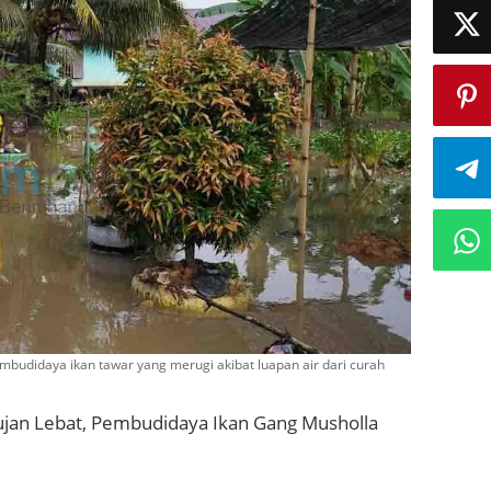
budidaya ikan tawar yang merugi akibat luapan air dari curah
jan Lebat, Pembudidaya Ikan Gang Musholla