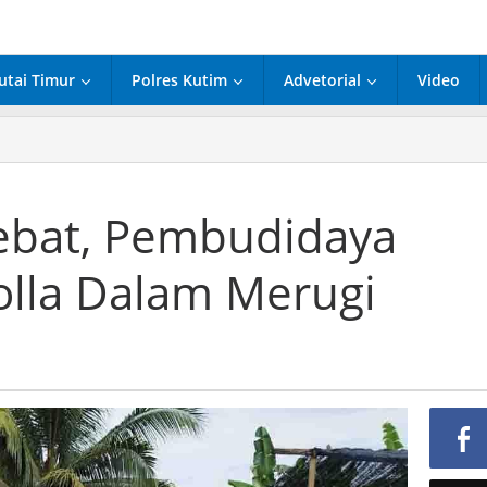
utai Timur
Polres Kutim
Advetorial
Video
idaya
ebat, Pembudidaya
lla Dalam Merugi
la