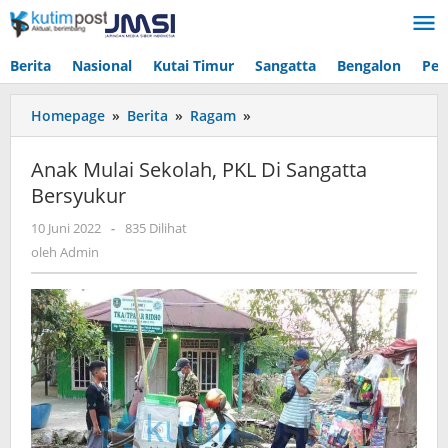
Lewati
ke
konten
Berita
Nasional
Kutai Timur
Sangatta
Bengalon
Pen
Anak
Homepage
»
Berita
»
Ragam
»
Mulai
Sekolah,
Anak Mulai Sekolah, PKL Di Sangatta
PKL
Bersyukur
Di
Sangatta
oleh
10 Juni 2022
-
835 Dilihat
Bersyukur
Admin
oleh
Admin