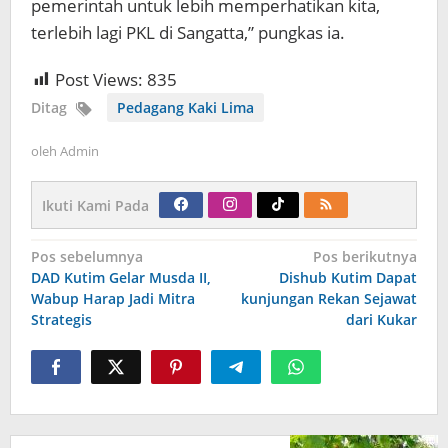
pemerintah untuk lebih memperhatikan kita,
terlebih lagi PKL di Sangatta,” pungkas ia.
Post Views:
835
Ditag
Pedagang Kaki Lima
oleh
Admin
Ikuti Kami Pada
Navigasi
Pos sebelumnya
Pos berikutnya
pos
DAD Kutim Gelar Musda II,
Dishub Kutim Dapat
Wabup Harap Jadi Mitra
kunjungan Rekan Sejawat
Strategis
dari Kukar