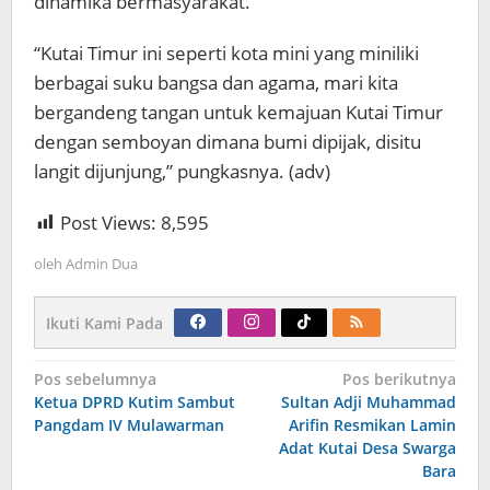
dinamika bermasyarakat.
“Kutai Timur ini seperti kota mini yang miniliki
berbagai suku bangsa dan agama, mari kita
bergandeng tangan untuk kemajuan Kutai Timur
dengan semboyan dimana bumi dipijak, disitu
langit dijunjung,” pungkasnya. (adv)
Post Views:
8,595
oleh
Admin Dua
Ikuti Kami Pada
Navigasi
Pos sebelumnya
Pos berikutnya
pos
Ketua DPRD Kutim Sambut
Sultan Adji Muhammad
Pangdam IV Mulawarman
Arifin Resmikan Lamin
Adat Kutai Desa Swarga
Bara