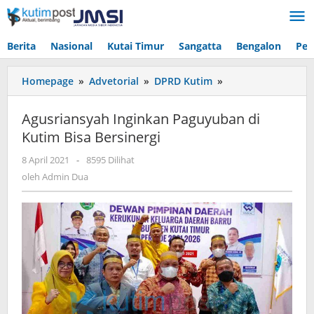
Lewati
ke
konten
Berita
Nasional
Kutai Timur
Sangatta
Bengalon
Pen
Agusriansyah
Homepage
»
Advetorial
»
DPRD Kutim
»
Inginkan
Paguyuban
Agusriansyah Inginkan Paguyuban di
di
Kutim Bisa Bersinergi
Kutim
Bisa
oleh
8 April 2021
-
8595 Dilihat
Bersinergi
Admin
oleh
Admin Dua
Dua