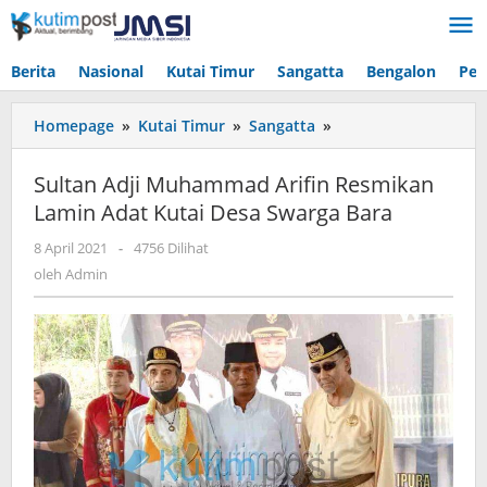
Lewati
ke
konten
Berita
Nasional
Kutai Timur
Sangatta
Bengalon
Pen
Sultan
Homepage
»
Kutai Timur
»
Sangatta
»
Adji
Muhammad
Sultan Adji Muhammad Arifin Resmikan
Arifin
Lamin Adat Kutai Desa Swarga Bara
Resmikan
Lamin
oleh
8 April 2021
-
4756 Dilihat
Adat
Admin
oleh
Admin
Kutai
Desa
Swarga
Bara