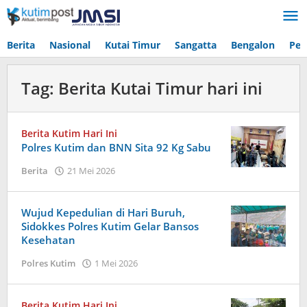
Lewati
ke
konten
Berita
Nasional
Kutai Timur
Sangatta
Bengalon
Pen
Tag:
Berita Kutai Timur hari ini
Berita Kutim Hari Ini
Polres Kutim dan BNN Sita 92 Kg Sabu
oleh
Berita
21 Mei 2026
Admin
Wujud Kepedulian di Hari Buruh,
Sidokkes Polres Kutim Gelar Bansos
Kesehatan
oleh
Polres Kutim
1 Mei 2026
Admin
Berita Kutim Hari Ini