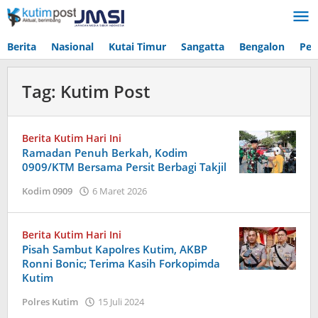
Lewati
ke
konten
Berita
Nasional
Kutai Timur
Sangatta
Bengalon
Pen
Tag:
Kutim Post
Berita Kutim Hari Ini
Ramadan Penuh Berkah, Kodim
0909/KTM Bersama Persit Berbagi Takjil
oleh
Kodim 0909
6 Maret 2026
Admin
Berita Kutim Hari Ini
Pisah Sambut Kapolres Kutim, AKBP
Ronni Bonic; Terima Kasih Forkopimda
Kutim
oleh
Polres Kutim
15 Juli 2024
Admin