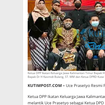
Ketua DPP Ikatan Keluarga Jawa Kalimantan Timur Bapak H 
Bapak Dr H Kasmidi Bulang, ST. MM dan Ketua DPRD Kutai 
KUTIMPOST.COM –
Uce Prasetyo Resmi P
Ketua DPP Ikatan Keluarga Jawa Kalimanta
melantik Uce Prasetyo sebagai Ketua DPD 