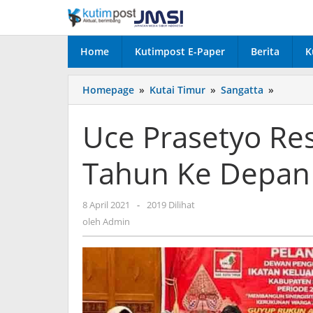
Lewati
ke
konten
Home
Kutimpost E-Paper
Berita
K
Uce
Homepage
»
Kutai Timur
»
Sangatta
»
Prasety
Resmi
Uce Prasetyo Res
Pimpin
IKJ
Tahun Ke Depan
Kutim
4
Tahun
oleh
8 April 2021
-
2019 Dilihat
Ke
Admin
Depan
oleh
Admin