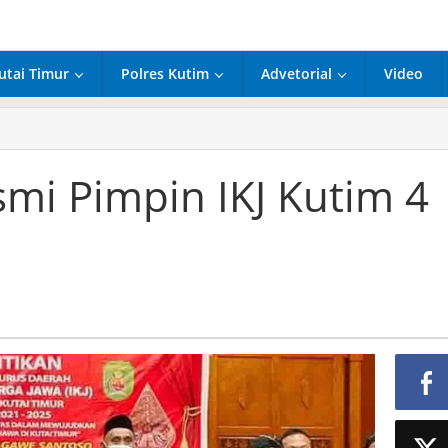
utai Timur
Polres Kutim
Advetorial
Video
o
mi Pimpin IKJ Kutim 4