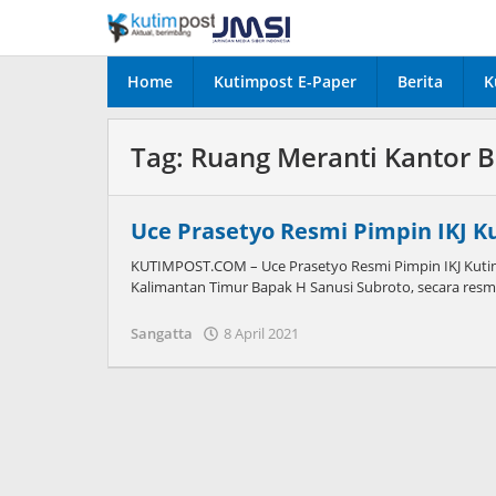
Lewati
ke
konten
Home
Kutimpost E-Paper
Berita
K
Tag:
Ruang Meranti Kantor B
Uce Prasetyo Resmi Pimpin IKJ 
KUTIMPOST.COM – Uce Prasetyo Resmi Pimpin IKJ Kutim
Kalimantan Timur Bapak H Sanusi Subroto, secara resm
oleh
Sangatta
8 April 2021
Admin