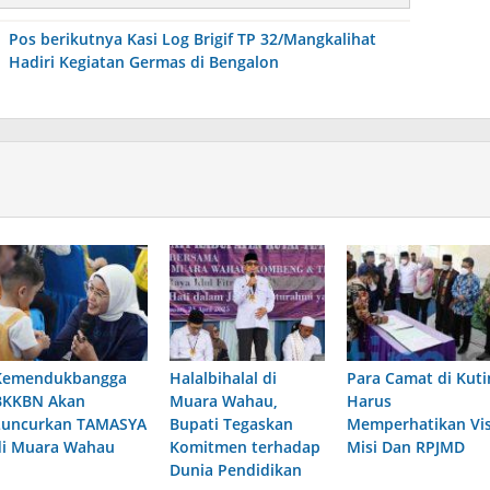
Pos berikutnya
Kasi Log Brigif TP 32/Mangkalihat
Hadiri Kegiatan Germas di Bengalon
Kemendukbangga
Halalbihalal di
Para Camat di Kut
BKKBN Akan
Muara Wahau,
Harus
Luncurkan TAMASYA
Bupati Tegaskan
Memperhatikan Vis
di Muara Wahau
Komitmen terhadap
Misi Dan RPJMD
Dunia Pendidikan