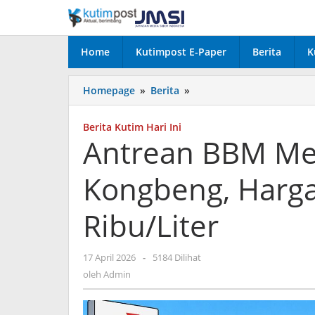
Lewati
ke
konten
Home
Kutimpost E-Paper
Berita
K
Antrean
Homepage
»
Berita
»
BBM
Mengular
Berita Kutim Hari Ini
di
Antrean BBM Me
Wahau–
Kongbeng,
Kongbeng, Harg
Harga
Eceran
Tembus
Ribu/Liter
Rp50
Ribu/Liter
oleh
17 April 2026
-
5184 Dilihat
Admin
oleh
Admin