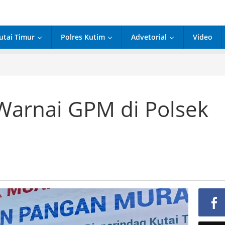
utai Timur
Polres Kutim
Advetorial
Video
Warnai GPM di Polsek