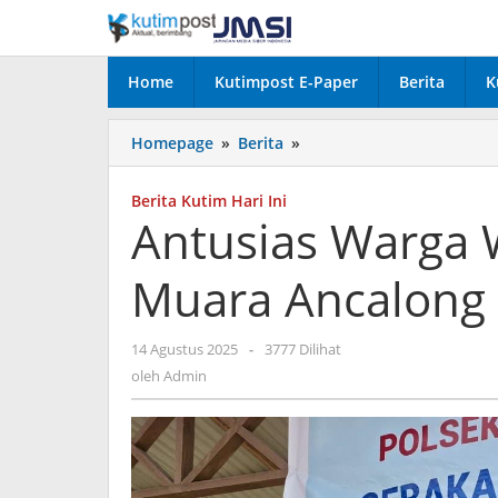
Lewati
ke
konten
Home
Kutimpost E-Paper
Berita
K
Antusias
Homepage
»
Berita
»
Warga
Warnai
Berita Kutim Hari Ini
GPM
Antusias Warga 
di
Polsek
Muara Ancalong
Muara
Ancalong
oleh
14 Agustus 2025
-
3777 Dilihat
Admin
oleh
Admin