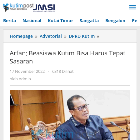
Lewati
ke
konten
Berita
Nasional
Kutai Timur
Sangatta
Bengalon
Pen
Arfan;
Homepage
»
Advetorial
»
DPRD Kutim
»
Beasiswa
Kutim
Arfan; Beasiswa Kutim Bisa Harus Tepat
Bisa
Sasaran
Harus
Tepat
oleh
17 November 2022
-
6318 Dilihat
Sasaran
Admin
oleh
Admin