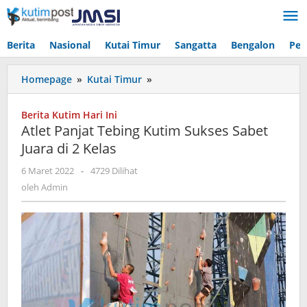
Lewati
ke
konten
Berita
Nasional
Kutai Timur
Sangatta
Bengalon
Pen
Atlet
Homepage
»
Kutai Timur
»
Panjat
Tebing
Berita Kutim Hari Ini
Kutim
Atlet Panjat Tebing Kutim Sukses Sabet
Sukses
Juara di 2 Kelas
Sabet
Juara
oleh
6 Maret 2022
-
4729 Dilihat
di
Admin
oleh
Admin
2
Kelas