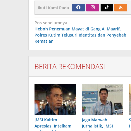
Ikuti Kami Pada
Navigasi
Pos sebelumnya
pos
Heboh Penemuan Mayat di Gang Al Maarif,
Polres Kutim Telusuri Identitas dan Penyebab
Kematian
BERITA REKOMENDASI
JMSI Kaltim
Jaga Marwah
S
Apresiasi Intelkam
Jurnalistik, JMSI