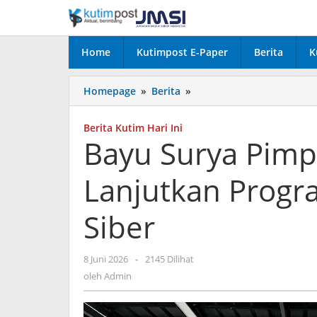
Lewati
ke
konten
Home
Kutimpost E-Paper
Berita
K
Bayu
Homepage
»
Berita
»
Surya
Pimpin
Berita Kutim Hari Ini
JMSI
Bayu Surya Pimpi
Kaltim,
Siap
Lanjutkan Progr
Lanjutkan
Program
dan
Siber
Perkuat
Media
Siber
oleh
8 Juni 2026
-
2145 Dilihat
Admin
oleh
Admin