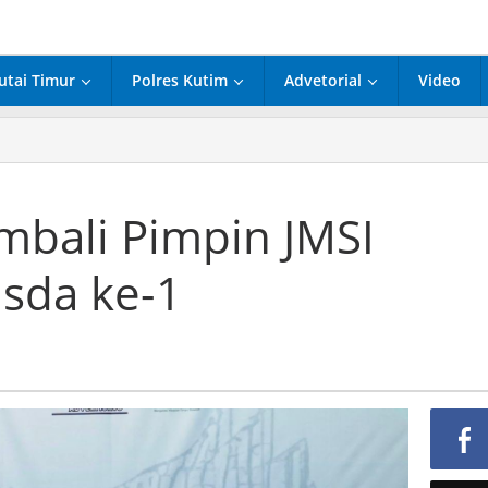
utai Timur
Polres Kutim
Advetorial
Video
embali Pimpin JMSI
sda ke-1