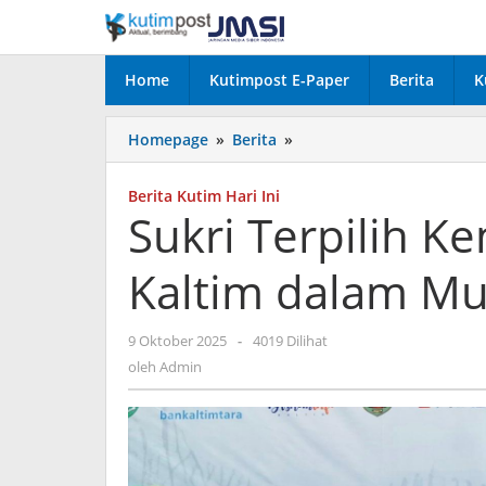
Lewati
ke
konten
Home
Kutimpost E-Paper
Berita
K
Sukri
Homepage
»
Berita
»
Terpilih
Kembali
Berita Kutim Hari Ini
Pimpin
Sukri Terpilih K
JMSI
Kaltim
Kaltim dalam Mu
dalam
Musda
ke-
oleh
9 Oktober 2025
-
4019 Dilihat
1
Admin
oleh
Admin