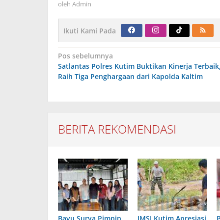
oleh
Admin
Ikuti Kami Pada
Navigasi
Pos sebelumnya
pos
Satlantas Polres Kutim Buktikan Kinerja Terbaik
Raih Tiga Penghargaan dari Kapolda Kaltim
BERITA REKOMENDASI
Bayu Surya Pimpin
JMSI Kutim Apresiasi