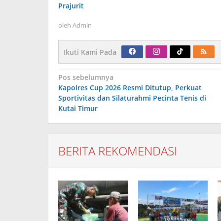
Prajurit
oleh
Admin
Ikuti Kami Pada
Navigasi
Pos sebelumnya
pos
Kapolres Cup 2026 Resmi Ditutup, Perkuat
Sportivitas dan Silaturahmi Pecinta Tenis di
Kutai Timur
BERITA REKOMENDASI