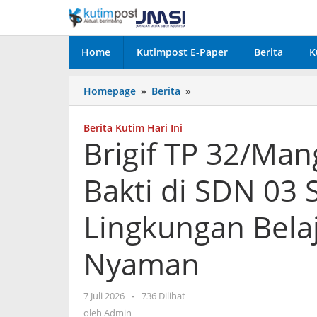
Lewati
ke
konten
Home
Kutimpost E-Paper
Berita
K
Brigif
Homepage
»
Berita
»
TP
32/Mangkalihat
Berita Kutim Hari Ini
Gelar
Brigif TP 32/Man
Karya
Bakti
Bakti di SDN 03 
di
SDN
03
Lingkungan Belaj
Sekerat,
Ciptakan
Nyaman
Lingkungan
Belajar
yang
oleh
7 Juli 2026
-
736 Dilihat
Bersih
Admin
oleh
Admin
dan