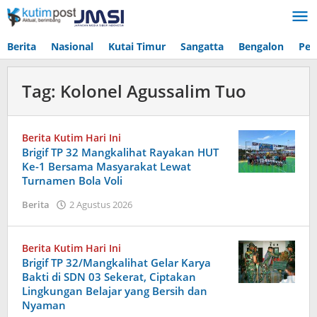
Lewati
ke
konten
Berita
Nasional
Kutai Timur
Sangatta
Bengalon
Pen
Tag:
Kolonel Agussalim Tuo
Berita Kutim Hari Ini
Brigif TP 32 Mangkalihat Rayakan HUT
Ke-1 Bersama Masyarakat Lewat
Turnamen Bola Voli
oleh
Berita
2 Agustus 2026
Admin
Berita Kutim Hari Ini
Brigif TP 32/Mangkalihat Gelar Karya
Bakti di SDN 03 Sekerat, Ciptakan
Lingkungan Belajar yang Bersih dan
Nyaman