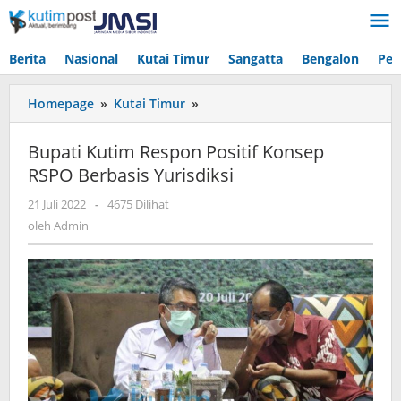
Lewati
ke
konten
Berita
Nasional
Kutai Timur
Sangatta
Bengalon
Pen
Bupati
Homepage
»
Kutai Timur
»
Kutim
Respon
Bupati Kutim Respon Positif Konsep
Positif
RSPO Berbasis Yurisdiksi
Konsep
RSPO
oleh
21 Juli 2022
-
4675 Dilihat
Berbasis
Admin
oleh
Admin
Yurisdiksi