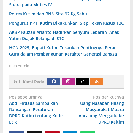
Suara pada Mubes IV
Polres Kutim dan BNN Sita 92 Kg Sabu
Pengurus PPTI Kutim Dikukuhkan, Siap Tekan Kasus TBC
AKBP Fauzan Arianto Hadirkan Senyum Lebaran, Anak
Yatim Diajak Belanja di STC
HGN 2025, Bupati Kutim Tekankan Pentingnya Peran
Guru dalam Pembangunan Karakter Generasi Bangsa
oleh
Admin
Ikuti Kami Pada
Navigasi
Pos sebelumnya
Pos berikutnya
pos
Abdi Firdaus Sampaikan
Uang Nasabah Hilang
Rancangan Peraturan
Masyarakat Muara
DPRD Kutim tentang Kode
Ancalong Mengadu Ke
Etik
DPRD Kaltim