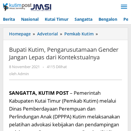
Lewati
ke
konten
Berita
Nasional
Kutai Timur
Sangatta
Bengalon
Pen
Bupati
Homepage
»
Advetorial
»
Pemkab Kutim
»
Kutim,
Pengarusutama
Bupati Kutim, Pengarusutamaan Gender
Gender
Jangan Lepas dari Kontekstualnya
Jangan
Lepas
oleh
8 November 2021
-
4115 Dilihat
dari
Admin
oleh
Admin
Kontekstualnya
SANGATTA, KUTIM POST
– Pemerintah
Kabupaten Kutai Timur (Pemkab Kutim) melalui
Dinas Pemberdayaan Perempuan dan
Perlindungan Anak (DPPPA) Kutim melaksanakan
pelatihan advokasi kebijakan dan pendampingan