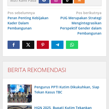
Ikuti Kami Pada
Navigasi
Pos sebelumnya
Pos berikutnya
pos
Peran Penting Kebijakan
PUG Merupakan Strategi
Kader Dalam
Mengintegrasikan
Pembangunan
Perspektif Gender dalam
Pembangunan
BERITA REKOMENDASI
Pengurus PPTI Kutim Dikukuhkan, Siap
Tekan Kasus TBC
HGN 2025, Bupati Kutim Tekankan