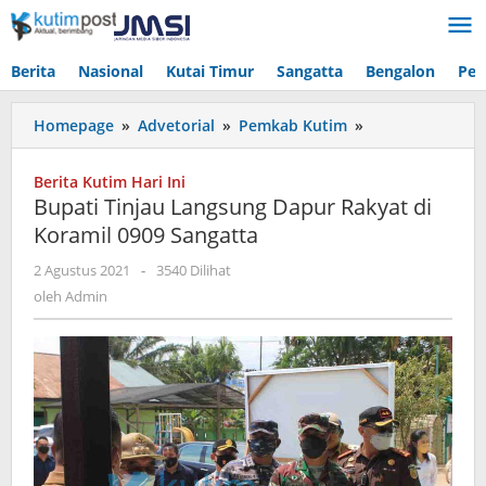
Lewati
ke
konten
Berita
Nasional
Kutai Timur
Sangatta
Bengalon
Pen
Bupati
Homepage
»
Advetorial
»
Pemkab Kutim
»
Tinjau
Langsung
Berita Kutim Hari Ini
Dapur
Bupati Tinjau Langsung Dapur Rakyat di
Rakyat
Koramil 0909 Sangatta
di
Koramil
oleh
2 Agustus 2021
-
3540 Dilihat
0909
Admin
oleh
Admin
Sangatta