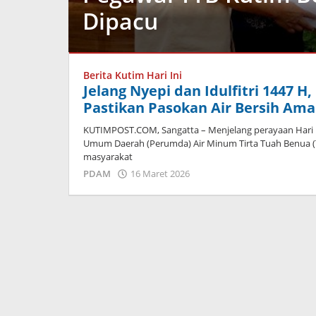
Dipacu
Advertorial
,
PDAM
Berita Kutim Hari Ini
Jelang Nyepi dan Idulfitri 1447 
22
Pastikan Pasokan Air Bersih Am
Mei
2026
KUTIMPOST.COM, Sangatta – Menjelang perayaan Hari Ra
oleh
Umum Daerah (Perumda) Air Minum Tirta Tuah Benua (T
Admin
masyarakat
oleh
PDAM
16 Maret 2026
Admin