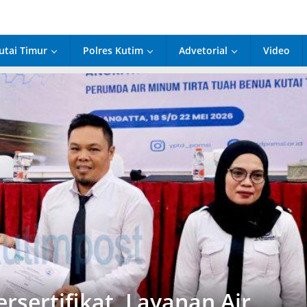
utai Timur
Polres Kutim
Advetorial
Video
rsertifikat, Layanan Air