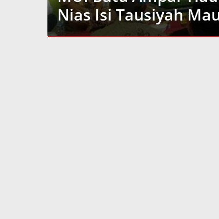
Nias Isi Tausiyah Mau
Batu
Ampar
,
Kutai
Timur
24
Oktober
2022
oleh
Admin