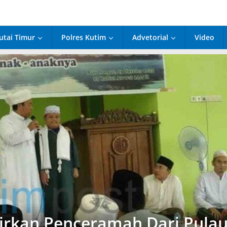
utai Timur
Polres Kutim
Advetorial
Video
rkan Penceramah Dari Pula