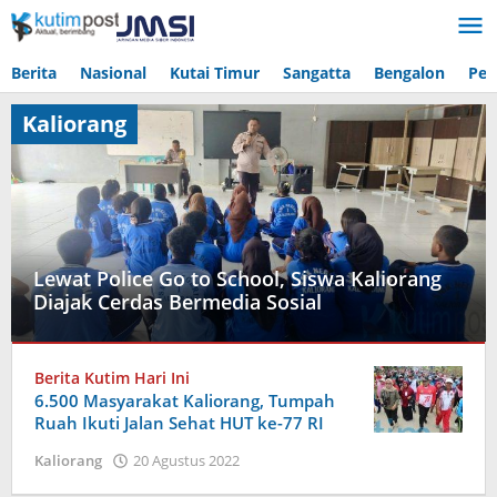
Lewati
ke
konten
Berita
Nasional
Kutai Timur
Sangatta
Bengalon
Pen
Kaliorang
Lewat Police Go to School, Siswa Kaliorang
Diajak Cerdas Bermedia Sosial
Kaliorang
Berita Kutim Hari Ini
18
6.500 Masyarakat Kaliorang, Tumpah
September
Ruah Ikuti Jalan Sehat HUT ke-77 RI
2025
oleh
oleh
Kaliorang
20 Agustus 2022
Admin
Admin