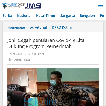
Lewati
ke
konten
Berita
Nasional
Kutai Timur
Sangatta
Bengalon
Pen
Joni:
Homepage
»
Advetorial
»
DPRD Kutim
»
Cegah
penularan
Joni: Cegah penularan Covid-19 Kita
Covid-
Dukung Program Pemerintah
19
Kita
oleh
6 Mei 2021
-
6528 Dilihat
Dukung
Admin
oleh
Admin Dua
Program
Dua
Pemerintah