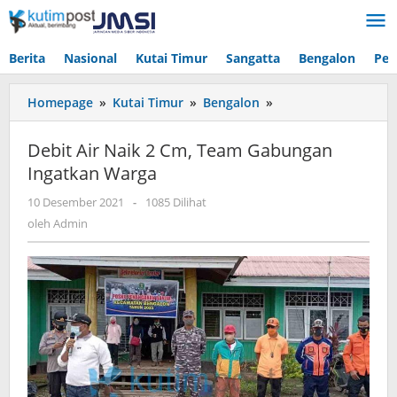
Lewati
ke
konten
Berita
Nasional
Kutai Timur
Sangatta
Bengalon
Pen
Debit
Homepage
»
Kutai Timur
»
Bengalon
»
Air
Naik
Debit Air Naik 2 Cm, Team Gabungan
2
Ingatkan Warga
Cm,
Team
oleh
10 Desember 2021
-
1085 Dilihat
Gabungan
Admin
oleh
Admin
Ingatkan
Warga