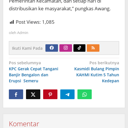
Pemerintah Kecamatan, dan setiap hari di
distribusikan ke masyarakat,” pungkas Awang.
Post Views:
1,085
oleh
Admin
Ikuti Kami Pada
Navigasi
Pos sebelumnya
Pos berikutnya
pos
KPC Gerak Cepat Tangani
Kasmidi Bulang Pimpin
Banjir Bengalon dan
KAHMI Kutim 5 Tahun
Erupsi Semeru
Kedepan
Komentar