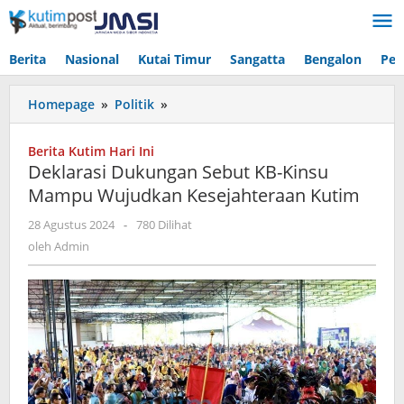
Lewati
ke
konten
Berita
Nasional
Kutai Timur
Sangatta
Bengalon
Pen
Deklarasi
Homepage
»
Politik
»
Dukungan
Sebut
Berita Kutim Hari Ini
KB-
Deklarasi Dukungan Sebut KB-Kinsu
Kinsu
Mampu Wujudkan Kesejahteraan Kutim
Mampu
Wujudkan
oleh
28 Agustus 2024
-
780 Dilihat
Kesejahteraan
Admin
oleh
Admin
Kutim