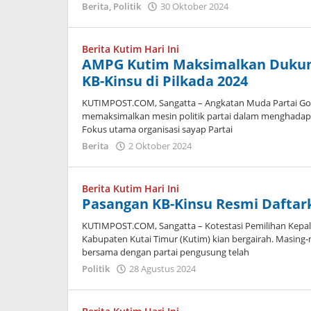
oleh
Berita
,
Politik
30 Oktober 2024
Admin
Berita Kutim Hari Ini
AMPG Kutim Maksimalkan Dukun
KB-Kinsu di Pilkada 2024
KUTIMPOST.COM, Sangatta – Angkatan Muda Partai Golk
memaksimalkan mesin politik partai dalam menghadapi 
Fokus utama organisasi sayap Partai
oleh
Berita
2 Oktober 2024
Admin
Berita Kutim Hari Ini
Pasangan KB-Kinsu Resmi Daftar
KUTIMPOST.COM, Sangatta – Kotestasi Pemilihan Kepala
Kabupaten Kutai Timur (Kutim) kian bergairah. Masing-
bersama dengan partai pengusung telah
oleh
Politik
28 Agustus 2024
Admin