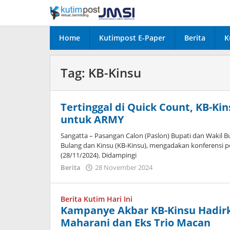
Lewati
ke
konten
Home
Kutimpost E-Paper
Berita
K
Tag:
KB-Kinsu
Tertinggal di Quick Count, KB-K
untuk ARMY
Sangatta – Pasangan Calon (Paslon) Bupati dan Wakil B
Bulang dan Kinsu (KB-Kinsu), mengadakan konferensi pe
(28/11/2024). Didampingi
oleh
Berita
28 November 2024
Admin
Berita Kutim Hari Ini
Kampanye Akbar KB-Kinsu Hadirka
Maharani dan Eks Trio Macan