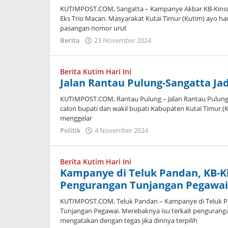
KUTIMPOST.COM, Sangatta – Kampanye Akbar KB-Kinsu H
Eks Trio Macan. Masyarakat Kutai Timur (Kutim) ayo h
pasangan nomor urut
oleh
Berita
23 November 2024
Admin
Berita Kutim Hari Ini
Jalan Rantau Pulung-Sangatta Jadi
KUTIMPOST.COM, Rantau Pulung – Jalan Rantau Pulung-S
calon bupati dan wakil bupati Kabupaten Kutai Timur (
menggelar
oleh
Politik
4 November 2024
Admin
Berita Kutim Hari Ini
Kampanye di Teluk Pandan, KB-Ki
Pengurangan Tunjangan Pegawai
KUTIMPOST.COM, Teluk Pandan – Kampanye di Teluk Pan
Tunjangan Pegawai. Merebaknya isu terkait pengurang
mengatakan dengan tegas jika dirinya terpilih