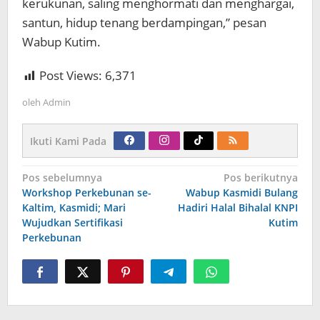
kerukunan, saling menghormati dan menghargai,
santun, hidup tenang berdampingan,” pesan
Wabup Kutim.
Post Views:
6,371
oleh
Admin
Ikuti Kami Pada
Navigasi
Pos sebelumnya
Pos berikutnya
pos
Workshop Perkebunan se-
Wabup Kasmidi Bulang
Kaltim, Kasmidi; Mari
Hadiri Halal Bihalal KNPI
Wujudkan Sertifikasi
Kutim
Perkebunan