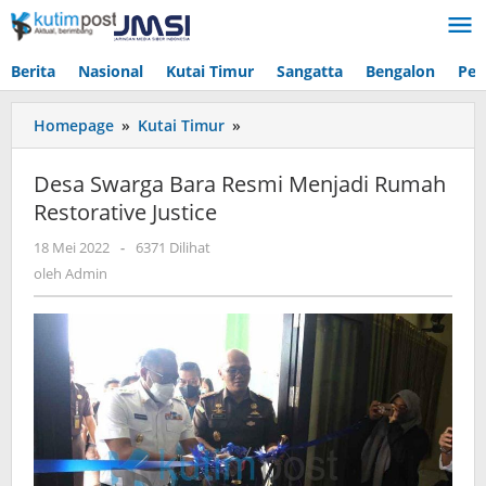
Lewati
ke
konten
Berita
Nasional
Kutai Timur
Sangatta
Bengalon
Pen
Desa
Homepage
»
Kutai Timur
»
Swarga
Bara
Desa Swarga Bara Resmi Menjadi Rumah
Resmi
Restorative Justice
Menjadi
Rumah
oleh
18 Mei 2022
-
6371 Dilihat
Restorative
Admin
oleh
Admin
Justice