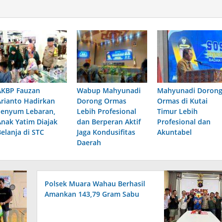
AKBP Fauzan
Wabup Mahyunadi
Mahyunadi Doron
Arianto Hadirkan
Dorong Ormas
Ormas di Kutai
Senyum Lebaran,
Lebih Profesional
Timur Lebih
Anak Yatim Diajak
dan Berperan Aktif
Profesional dan
Belanja di STC
Jaga Kondusifitas
Akuntabel
Daerah
Polsek Muara Wahau Berhasil
Amankan 143,79 Gram Sabu