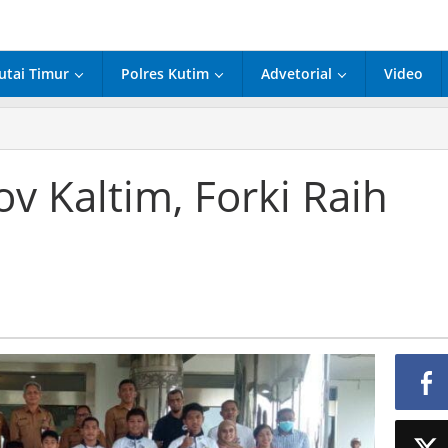
utai Timur
Polres Kutim
Advetorial
Video
v Kaltim, Forki Raih