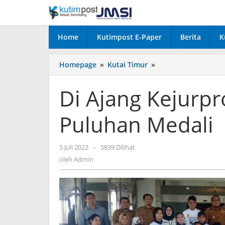
Lewati
ke
konten
Home
Kutimpost E-Paper
Berita
K
Di
Homepage
»
Kutai Timur
»
Ajang
Kejurprov
Di Ajang Kejurpro
Kaltim,
Forki
Puluhan Medali
Raih
Puluhan
Medali
oleh
5 Juli 2022
-
5839 Dilihat
Admin
oleh
Admin