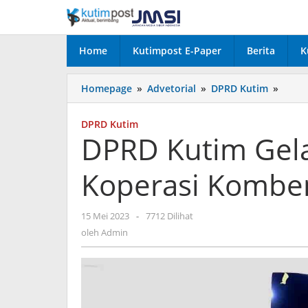
Lewati
ke
konten
Home
Kutimpost E-Paper
Berita
K
DPRD
Homepage
»
Advetorial
»
DPRD Kutim
»
Kutim
Gelar
DPRD Kutim
Heari
DPRD Kutim Gela
Terka
Koper
Koperasi Komben
Komb
Lestar
oleh
15 Mei 2023
-
7712 Dilihat
Admin
oleh
Admin