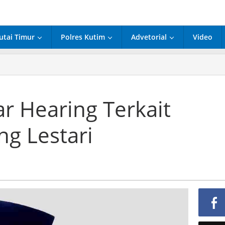
utai Timur
Polres Kutim
Advetorial
Video
ng
r Hearing Terkait
it
asi
g Lestari
eng
i