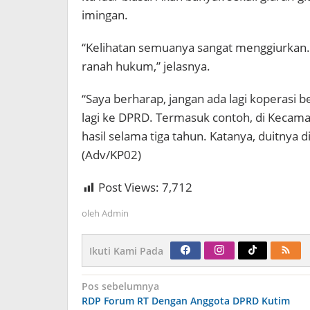
imingan.
“Kelihatan semuanya sangat menggiurkan. T
ranah hukum,” jelasnya.
“Saya berharap, jangan ada lagi koperasi b
lagi ke DPRD. Termasuk contoh, di Kecama
hasil selama tiga tahun. Katanya, duitnya
(Adv/KP02)
Post Views:
7,712
oleh
Admin
Ikuti Kami Pada
Navigasi
Pos sebelumnya
pos
RDP Forum RT Dengan Anggota DPRD Kutim