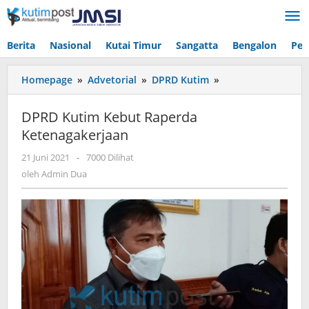
Lewati
ke
konten
Berita
Nasional
Kutai Timur
Sangatta
Bengalon
Pen
DPRD
Homepage
»
Advetorial
»
DPRD Kutim
»
Kutim
Kebut
DPRD Kutim Kebut Raperda
Raperda
Ketenagakerjaan
Ketenagakerjaan
oleh
21 Juni 2021
-
7000 Dilihat
Admin
oleh
Admin Dua
Dua