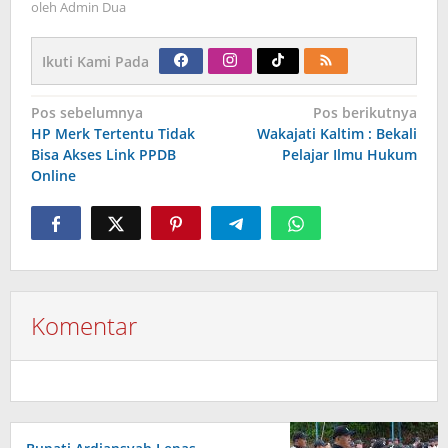
oleh
Admin Dua
Ikuti Kami Pada
Navigasi
Pos sebelumnya
Pos berikutnya
pos
HP Merk Tertentu Tidak
Wakajati Kaltim : Bekali
Bisa Akses Link PPDB
Pelajar Ilmu Hukum
Online
Komentar