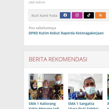
oleh
Admin
Ikuti Kami Pada
Navigasi
Pos sebelumnya
pos
DPRD Kutim Kebut Raperda Ketenagakerjaan
BERITA REKOMENDASI
SMA 1 Kaliorang
SMA 1 Sangatta
I
Yakin Menang Jadi
Utara Ikuti Seleksi