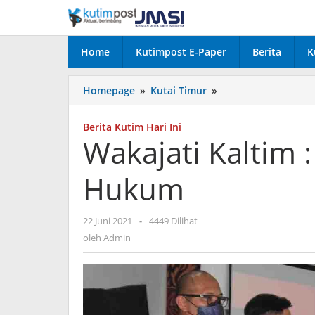
Lewati
ke
konten
Home
Kutimpost E-Paper
Berita
K
Wakajati
Homepage
»
Kutai Timur
»
Kaltim
:
Berita Kutim Hari Ini
Bekali
Wakajati Kaltim :
Pelajar
Ilmu
Hukum
Hukum
oleh
22 Juni 2021
-
4449 Dilihat
Admin
oleh
Admin