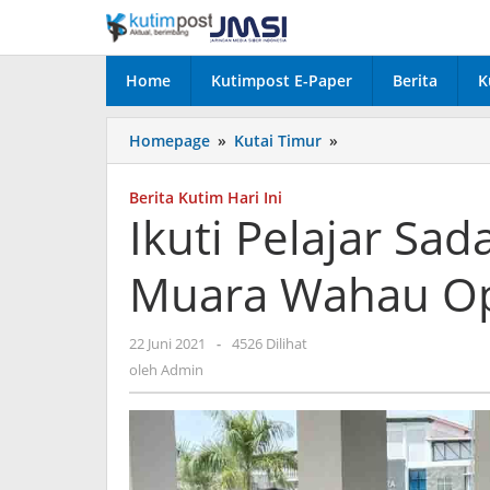
Lewati
ke
konten
Home
Kutimpost E-Paper
Berita
K
Ikuti
Homepage
»
Kutai Timur
»
Pelajar
Sadar
Berita Kutim Hari Ini
Hukum,
Ikuti Pelajar S
SMKN
1
Muara Wahau Op
Muara
Wahau
Optimis
oleh
22 Juni 2021
-
4526 Dilihat
Menang
Admin
oleh
Admin