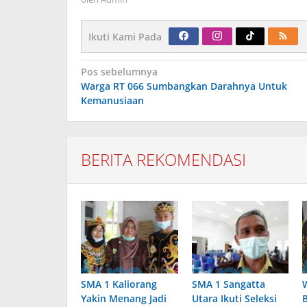
Ikuti Kami Pada
Navigasi
Pos sebelumnya
pos
Warga RT 066 Sumbangkan Darahnya Untuk
Kemanusiaan
BERITA REKOMENDASI
SMA 1 Kaliorang
SMA 1 Sangatta
Yakin Menang Jadi
Utara Ikuti Seleksi
B