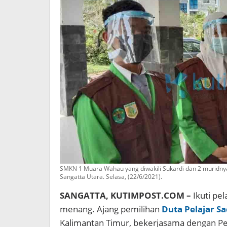
SMKN 1 Muara Wahau yang diwakili Sukardi dan 2 muridnya
Sangatta Utara. Selasa, (22/6/2021).
SANGATTA, KUTIMPOST.COM –
Ikuti pe
menang. Ajang pemilihan
Duta Pelajar 
Kalimantan Timur, bekerjasama dengan Pe