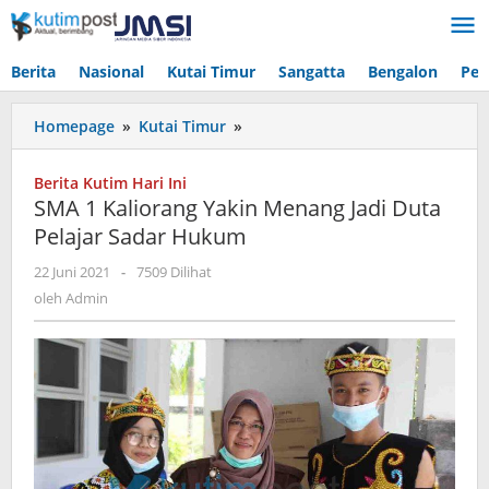
Lewati
ke
konten
Berita
Nasional
Kutai Timur
Sangatta
Bengalon
Pen
SMA
Homepage
»
Kutai Timur
»
1
Kaliorang
Berita Kutim Hari Ini
Yakin
SMA 1 Kaliorang Yakin Menang Jadi Duta
Menang
Pelajar Sadar Hukum
Jadi
Duta
oleh
22 Juni 2021
-
7509 Dilihat
Pelajar
Admin
oleh
Admin
Sadar
Hukum