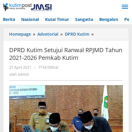
Lewati
ke
konten
Berita
Nasional
Kutai Timur
Sangatta
Bengalon
Pen
DPRD
Homepage
»
Advetorial
»
DPRD Kutim
»
Kutim
Setujui
DPRD Kutim Setujui Ranwal RPJMD Tahun
Ranwal
2021-2026 Pemkab Kutim
RPJMD
Tahun
oleh
27 April 2021
-
7154 Dilihat
2021-
Admin
oleh
Admin
2026
Pemkab
Kutim