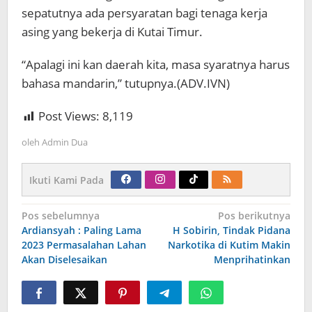
sepatutnya ada persyaratan bagi tenaga kerja
asing yang bekerja di Kutai Timur.
“Apalagi ini kan daerah kita, masa syaratnya harus
bahasa mandarin,” tutupnya.(ADV.IVN)
Post Views:
8,119
oleh
Admin Dua
Ikuti Kami Pada
Navigasi
Pos sebelumnya
Pos berikutnya
pos
Ardiansyah : Paling Lama
H Sobirin, Tindak Pidana
2023 Permasalahan Lahan
Narkotika di Kutim Makin
Akan Diselesaikan
Menprihatinkan