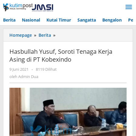
Lewati
ke
konten
Berita
Nasional
Kutai Timur
Sangatta
Bengalon
Pen
Hasbullah
Homepage
»
Berita
»
Yusuf,
Soroti
Hasbullah Yusuf, Soroti Tenaga Kerja
Tenaga
Asing di PT Kobexindo
Kerja
Asing
oleh
9 Juni 2021
-
8119 Dilihat
di
Admin
oleh
Admin Dua
PT
Dua
Kobexindo